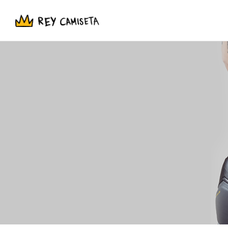
NUESTRAS TIENDAS
-
Aczino
Kikida Monsta
Allison
Leyendas Legendarias
Aurum
La La Love You
Beta
Liz Cerón Brujaja
Blnko
Liquidación
Club del Cringe
Lng/Sht
Caer en Tentación
Niñas Bien
Con Causa
Perroflecha