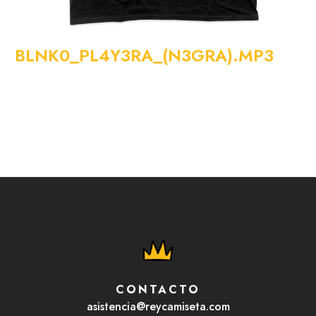
BLNK0_PL4Y3RA_(N3GRA).MP3
CONTACTO
asistencia@reycamiseta.com