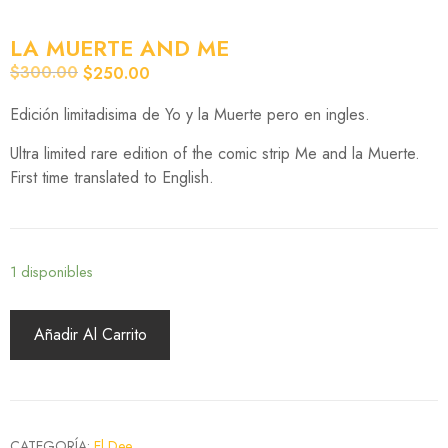
LA MUERTE AND ME
$
300.00
$
250.00
Original
Current
price
price
Edición limitadisima de Yo y la Muerte pero en ingles.
was:
is:
$300.00.
$250.00.
Ultra limited rare edition of the comic strip Me and la Muerte.
First time translated to English.
1 disponibles
Añadir Al Carrito
CATEGORÍA:
El Dee