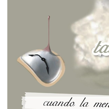
El Dee
Pizzatánicos
Dread
Proof
Emiliano Fajardo
Shishis Pa La Banda
Erik Canales
S7N
Hex
Nítido Records
Iván Mendoza
Taller Para Niños
Accidents
The Real Antonios
13 Anclas