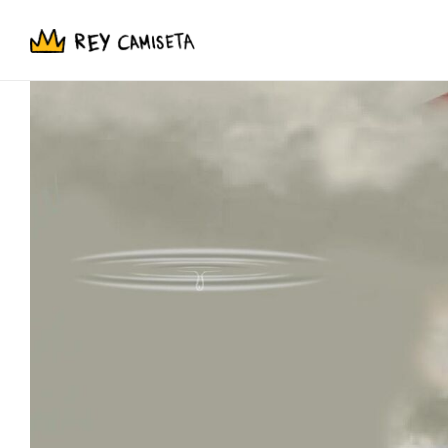
NUESTRAS TIENDAS
-
Aczino
Kikida Monsta
Allison
Leyendas Legendarias
Aurum
La La Love You
Beta
Liz Cerón Brujaja
Blnko
Liquidación
Club del Cringe
Lng/Sht
Caer en Tentación
Niñas Bien
Con Causa
Perroflecha