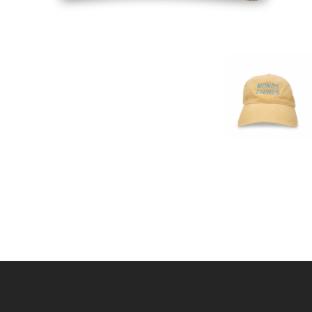
El Dee
Pizzatánicos
Dread
Proof
Emiliano Fajardo
Shishis Pa La Banda
Erik Canales
S7N
Hex
Nítido Records
Iván Mendoza
Taller Para Niños
Accidents
The Real Antonios
13 Anclas