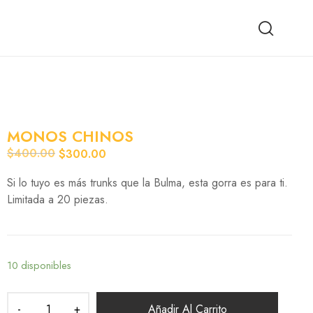
MONOS CHINOS
$
400.00
$
300.00
Original
Current
price
price
Si lo tuyo es más trunks que la Bulma, esta gorra es para ti.
was:
is:
$400.00.
$300.00.
Limitada a 20 piezas.
10 disponibles
Añadir Al Carrito