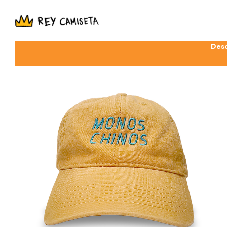
Des
NUESTRAS TIENDAS
-
Aczino
Kikida Monsta
Allison
Leyendas Legendarias
Aurum
La La Love You
Beta
Liz Cerón Brujaja
Blnko
Liquidación
Club del Cringe
Lng/Sht
Caer en Tentación
Niñas Bien
Con Causa
Perroflecha