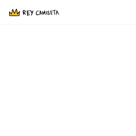
NUESTRAS TIENDAS
-
Aczino
Kikida Monsta
Allison
Leyendas Legendarias
Aurum
La La Love You
Beta
Liz Cerón Brujaja
Blnko
Liquidación
Club del Cringe
Lng/Sht
Caer en Tentación
Niñas Bien
Con Causa
Perroflecha