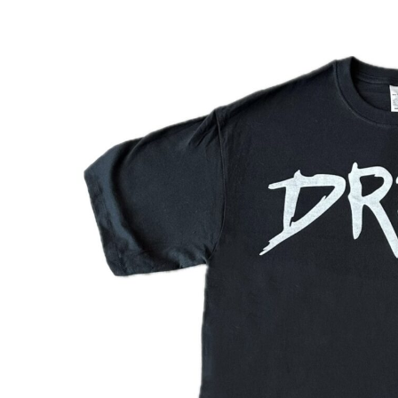
El Dee
Pizzatánicos
Dread
Proof
Emiliano Fajardo
Shishis Pa La Banda
Erik Canales
S7N
Hex
Nítido Records
Iván Mendoza
Taller Para Niños
Accidents
The Real Antonios
13 Anclas