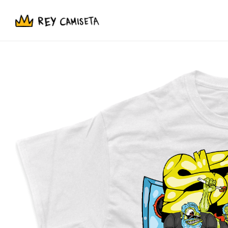
NUESTRAS TIENDAS
-
Aczino
Kikida Monsta
Allison
Leyendas Legendarias
Aurum
La La Love You
Beta
Liz Cerón Brujaja
Blnko
Liquidación
Club del Cringe
Lng/Sht
Caer en Tentación
Niñas Bien
Con Causa
Perroflecha