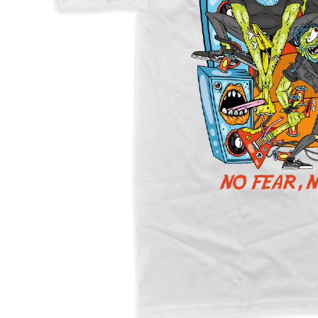
El Dee
Pizzatánicos
Dread
Proof
Emiliano Fajardo
Shishis Pa La Banda
Erik Canales
S7N
Hex
Nítido Records
Iván Mendoza
Taller Para Niños
Accidents
The Real Antonios
13 Anclas